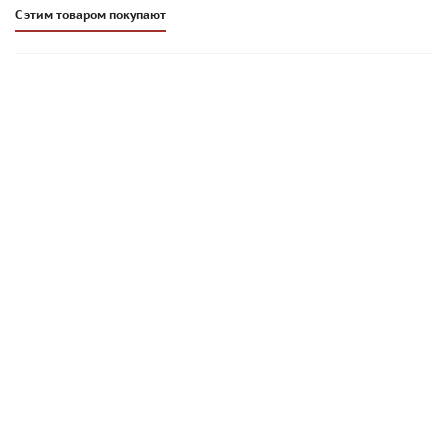
С этим товаром покупают
Плиточный клей Основит Гранипликс AC15 R | ЭКСПРЕСС |
25 кг
1 598
руб
/меш.