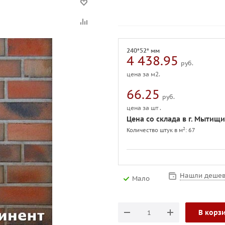
240*52* мм
4 438.95
руб.
цена за м2.
66.25
руб.
цена за шт .
Цена со склада в г. Мытищи
2
Количество штук в м
: 67
Нашли дешев
Мало
В корз