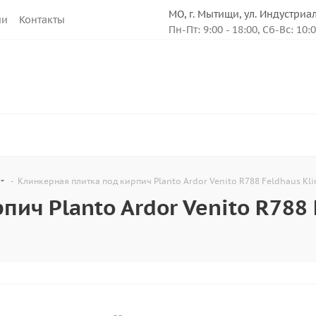
МО, г. Мытищи, ул. Индустриа
ии
Контакты
Пн-Пт: 9:00 - 18:00, Сб-Вс: 10:
-
Клинкерная плитка под кирпич Planto Ardor Venito R788 Feldhaus Kli
ич Planto Ardor Venito R788 F