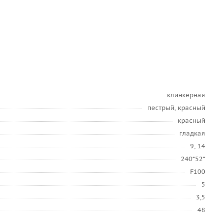
клинкерная
пестрый, красный
красный
гладкая
9, 14
240*52*
F100
5
3,5
48