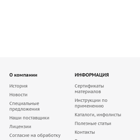
Эластичный плиточный клей Qucik-mix FX 600 белый, арт.
72467
990
руб
/шт
О компании
ИНФОРМАЦИЯ
История
Сертификаты
материалов
Новости
Инструкции по
Специальные
применению
предложения
Каталоги, инфолисты
Наши поставщики
Полезные статьи
Лицензии
Контакты
Согласие на обработку