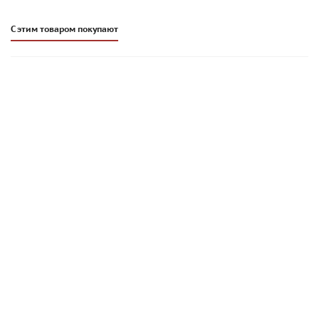
С этим товаром покупают
Плиточный клей Основит Гранипликс AC15 R | ЭКСПРЕСС |
25 кг
1 598
руб
/меш.