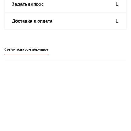
Задать вопрос
Доставка и оплата
С этим товаром покупают
Плиточный клей Основит Мастпликс AC12 H | УСИЛЕННЫЙ |
25 кг |