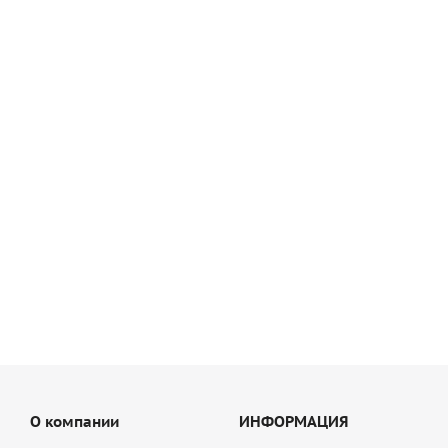
Эластичный плиточный клей Qucik-mix FX 600 белый, арт.
72467
990
руб
/шт
О компании
ИНФОРМАЦИЯ