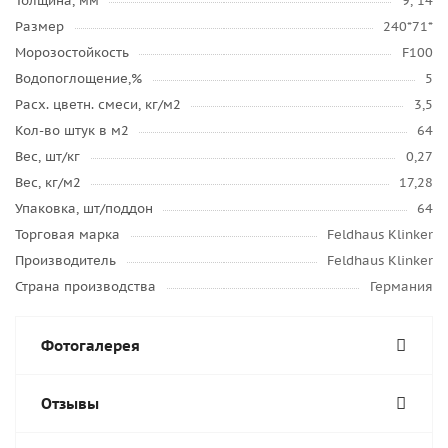
Толщина, мм
9, 14
Размер
240*71*
Морозостойкость
F100
Водопоглощение,%
5
Расх. цветн. смеси, кг/м2
3,5
Кол-во штук в м2
64
Вес, шт/кг
0,27
Вес, кг/м2
17,28
Упаковка, шт/поддон
64
Торговая марка
Feldhaus Klinker
Производитель
Feldhaus Klinker
Страна производства
Германия
Фотогалерея
Отзывы