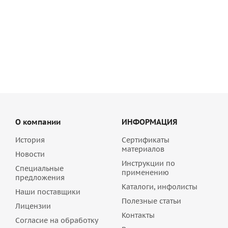
Эластичный плиточный клей Qucik-mix FX 600 белый, арт.
72467
990
руб
/шт
О компании
ИНФОРМАЦИЯ
История
Сертификаты
материалов
Новости
Инструкции по
Специальные
применению
предложения
Каталоги, инфолисты
Наши поставщики
Полезные статьи
Лицензии
Контакты
Согласие на обработку