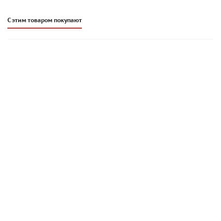
С этим товаром покупают
Плиточный клей Основит Максипликс AC16 | ПРОФИ | 25 кг
|
1 212
руб
/меш.