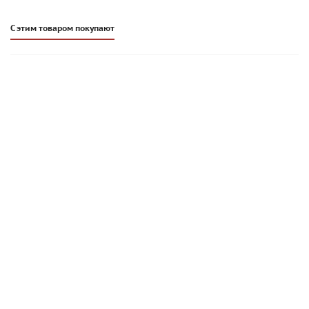
С этим товаром покупают
Плиточный клей Основит Максипликс AC162 LE S2 |
СВЕРХЭЛАСТИЧНЫЙ | 12,5 кг |
2 972
руб
/меш.