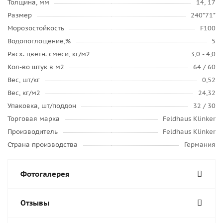
Толщина, мм
14, 17
Размер
240*71*
Морозостойкость
F100
Водопоглощение,%
5
Расх. цветн. смеси, кг/м2
3,0 - 4,0
Кол-во штук в м2
64 / 60
Вес, шт/кг
0,52
Вес, кг/м2
24,32
Упаковка, шт/поддон
32 / 30
Торговая марка
Feldhaus Klinker
Производитель
Feldhaus Klinker
Страна производства
Германия
Фотогалерея
Отзывы