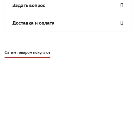
Задать вопрос
Доставка и оплата
С этим товаром покупают
Плиточный клей Основит Максипликс AC16 | ПРОФИ | 25 кг
|