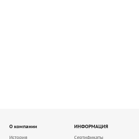
Эластичный плиточный клей Qucik-mix FX 600 белый, арт.
72467
990
руб
/шт
О компании
ИНФОРМАЦИЯ
История
Сертификаты