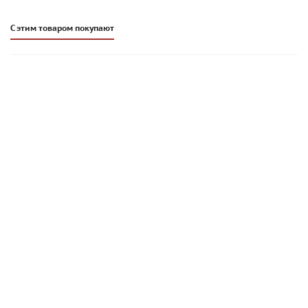
С этим товаром покупают
Плиточный клей Основит Гранипликс AC15 R | ЭКСПРЕСС |
25 кг
1 598
руб
/меш.