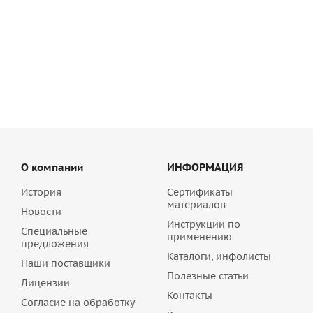
Эластичный плиточный клей Qucik-mix FX 600 белый, арт.
72467
990
руб
/шт
О компании
ИНФОРМАЦИЯ
История
Сертификаты
материалов
Новости
Инструкции по
Специальные
применению
предложения
Каталоги, инфолисты
Наши поставщики
Полезные статьи
Лицензии
Контакты
Согласие на обработку