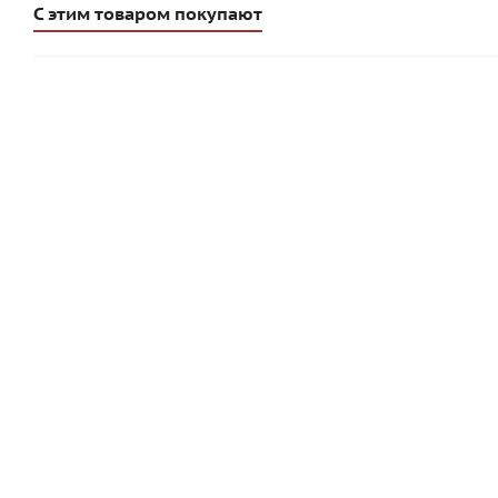
С этим товаром покупают
U-блок 500*375*250 мм газобетонные ЛСР
Блок га
Много
815
руб
/шт