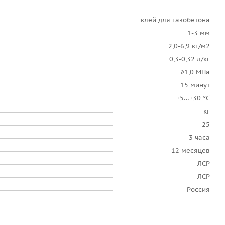
клей для газобетона
1-3 мм
2,0-6,9 кг/м2
0,3-0,32 л/кг
≥1,0 МПа
15 минут
+5…+30 °C
кг
25
3 часа
12 месяцев
ЛСР
ЛСР
Россия