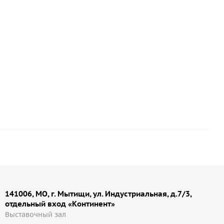
m BM арт. 2699038
141006, МО, г. Мытищи, ул. Индустриальная, д.7/3,
отдельный вход «Континент»
Выставочный зал