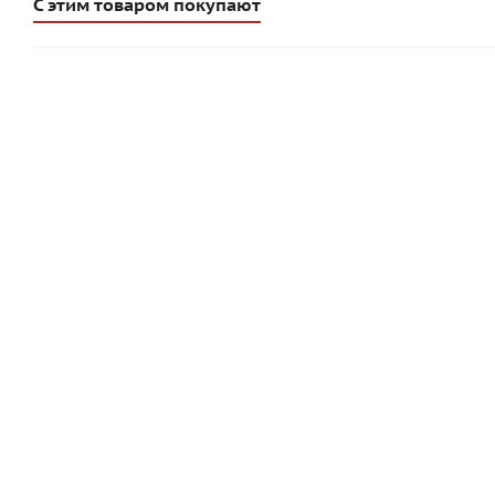
С этим товаром покупают
Кладочная смесь Perel SL светло-коричневая 0045, 25 кг
Много
537
руб
/шт