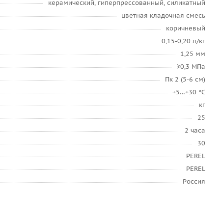
керамический, гиперпрессованный, силикатный
цветная кладочная смесь
коричневый
0,15-0,20 л/кг
1,25 мм
≥0,3 МПа
Пк 2 (5-6 см)
+5…+30 °C
кг
25
2 часа
30
PEREL
PEREL
Россия