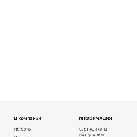
Гибкая связь-анкер PB 10 4x160 для основания из пори
Много
13 160
руб
/шт
О компании
ИНФОРМАЦИЯ
История
Сертификаты
материалов