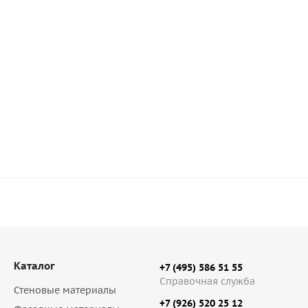
стого материала
Базальтовая строительная сетка Porother
Много
7 100
руб
/шт
Каталог
+7 (495) 586 51 55
Справочная служба
Стеновые материалы
+7 (926) 520 25 12