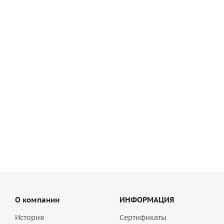
Кладочный раствор Sievert (quick-mix) VK PLUS желтово-
оранжевый 30 кг, арт. 72111
683.43
руб
/шт
О компании
ИНФОРМАЦИЯ
История
Сертификаты