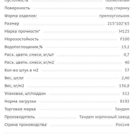
Пустотность
полнотелый
Поверхность
под старину
Форма изделия:
прямоугольник
Размер
215*102*65
Марка прочности*
М125
Морозостойкость
F100
Водопоглощение,%
13,2
Расх. цветн. смеси, кг/шт
0,7
Расх. цветн. смеси, кг/м2
40
Кол-во штук в м2
57
Вес, шт/кг
2,40
Вес, кг/м2
136,8
Упаковка, шт/поддон
512
Норма загрузки
8192
Торговая марка
Тандем
Производитель
Тандем кирпичный завод
Страна производства
Россия