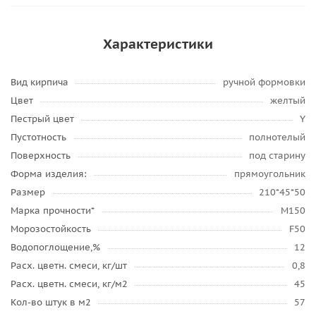
Характеристики
Вид кирпича
ручной формовки
Цвет
желтый
Пестрый цвет
Y
Пустотность
полнотелый
Поверхность
под старину
Форма изделия:
прямоугольник
Размер
210*45*50
Марка прочности*
М150
Морозостойкость
F50
Водопоглощение,%
12
Расх. цветн. смеси, кг/шт
0,8
Расх. цветн. смеси, кг/м2
45
Кол-во штук в м2
57