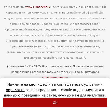
Сайт компании
www.kkontinent.ru
носит исключительно информационный
характер и ни при каких условиях не является публичной офертой. Для
получения актуальной информации о стоимости материалов обращайтесь
в наши офисы продаж. Содержимое сайта не представляет собой
юридически обязывающие предложения, а потому всю размещенную на
нем информацию следует понимать лишь как ознакомительную и
информационную. Фотографии, схемы, рисунки и другие изображения,
представленные на нем, использованы лишь в ознакомительных,
разьяснительных целях и не являются точным отображением внешних
или внутренних свойств настоящих изделий.
2026
1991
© Континент,
-
. Все права защищены. Полное или частичное
копирование материалов только с разрешения администратора
info@kkontinent.ru
Версия для печати
Нажмите на кнопку, если вы соглашаетесь с
условиями
обработки
cookie, cреди них — cookie Яндекс.Метрики и
данных о поведении на сайте, нужных нам для аналитики.
OK