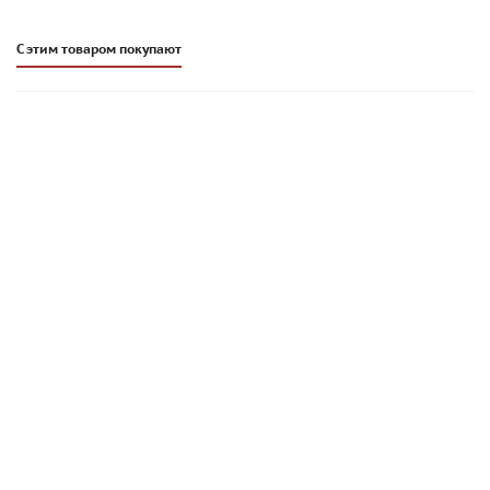
С этим товаром покупают
Цветной кладочный раствор Основит Брикформ МС11/1
пепельный 027, 25 кг
1 363
руб
/меш.