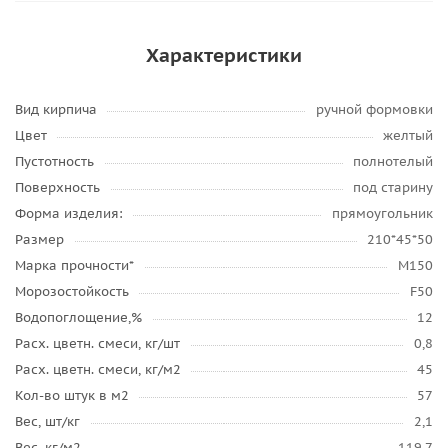
Характеристики
Вид кирпича
ручной формовки
Цвет
желтый
Пустотность
полнотелый
Поверхность
под старину
Форма изделия:
прямоугольник
Размер
210*45*50
Марка прочности*
М150
Морозостойкость
F50
Водопоглощение,%
12
Расх. цветн. смеси, кг/шт
0,8
Расх. цветн. смеси, кг/м2
45
Кол-во штук в м2
57
Вес, шт/кг
2,1
Вес, кг/м2
119,7