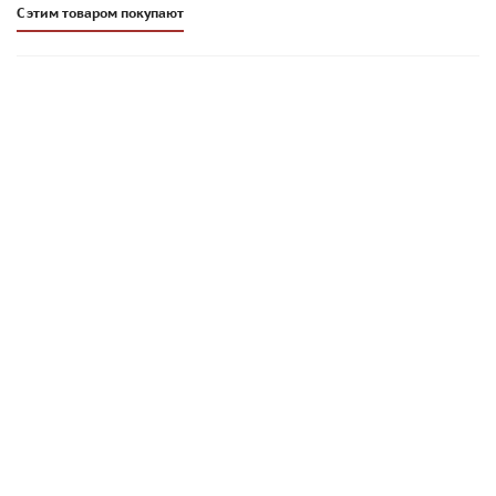
С этим товаром покупают
Кладочная смесь Perel VL красная 0260, 50 кг
1 504
руб
/шт