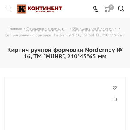
0
Главная
-
Фасадные материалы
-
Облицовочный кирпич
-
Кирпич ручной формовки Norderney № 16, ТМ "MUHR", 210*45*65 мм
Кирпич ручной формовки Norderney №
16, ТМ "MUHR", 210*45*65 мм