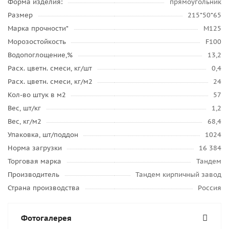
Форма изделия:
прямоугольник
Размер
215*50*65
Марка прочности*
М125
Морозостойкость
F100
Водопоглощение,%
13,2
Расх. цветн. смеси, кг/шт
0,4
Расх. цветн. смеси, кг/м2
24
Кол-во штук в м2
57
Вес, шт/кг
1,2
Вес, кг/м2
68,4
Упаковка, шт/поддон
1024
Норма загрузки
16 384
Торговая марка
Тандем
Производитель
Тандем кирпичный завод
Страна производства
Россия
Фотогалерея