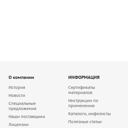
Цветной кладочный раствор Sievert (quick-mix) VK PLUS
алебастрово-белый 30 кг, арт. 72101
1 501.93
руб
/шт
О компании
ИНФОРМАЦИЯ
История
Сертификаты
материалов
Новости
Инструкции по
Специальные
применению
предложения
Каталоги, инфолисты
Наши поставщики
Полезные статьи
Лицензии