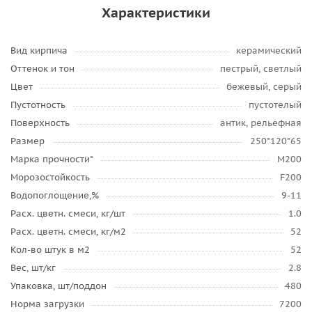
Характеристики
Вид кирпича
керамический
Оттенок и тон
пестрый, светлый
Цвет
бежевый, серый
Пустотность
пустотелый
Поверхность
антик, рельефная
Размер
250*120*65
Марка прочности*
М200
Морозостойкость
F200
Водопоглощение,%
9-11
Расх. цветн. смеси, кг/шт
1.0
Расх. цветн. смеси, кг/м2
52
Кол-во штук в м2
52
Вес, шт/кг
2.8
Упаковка, шт/поддон
480
Норма загрузки
7200