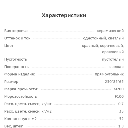
Характеристики
Вид кирпича
керамический
Оттенок и тон
однотонный, светлый
Цвет
красный, коричневый,
оранжевый
Пустотность
пустотелый
Поверхность
гладкая
Форма изделия:
прямоугольник
Размер
250*85*65
Марка прочности*
М200
Морозостойкость
F100
Расх. цветн. смеси, кг/шт
0.7
Расх. цветн. смеси, кг/м2
35
Кол-во штук в м2
52
Вес, шт/кг
1.8