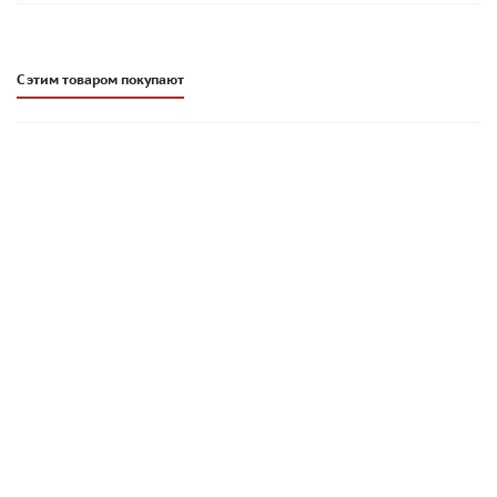
С этим товаром покупают
Кладочная смесь Promix CKS 017 тёмно-серая 1420
966
руб
/шт