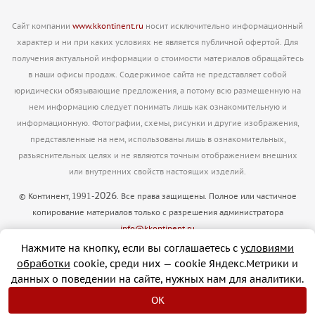
Сайт компании
www.kkontinent.ru
носит исключительно информационный
характер и ни при каких условиях не является публичной офертой. Для
получения актуальной информации о стоимости материалов обращайтесь
в наши офисы продаж. Содержимое сайта не представляет собой
юридически обязывающие предложения, а потому всю размещенную на
нем информацию следует понимать лишь как ознакомительную и
информационную. Фотографии, схемы, рисунки и другие изображения,
представленные на нем, использованы лишь в ознакомительных,
разьяснительных целях и не являются точным отображением внешних
или внутренних свойств настоящих изделий.
2026
1991
© Континент,
-
. Все права защищены. Полное или частичное
копирование материалов только с разрешения администратора
info@kkontinent.ru
Версия для печати
Нажмите на кнопку, если вы соглашаетесь с
условиями
обработки
cookie, cреди них — cookie Яндекс.Метрики и
данных о поведении на сайте, нужных нам для аналитики.
OK