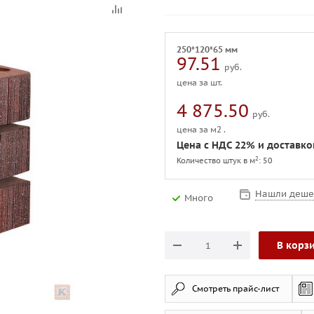
250*120*65 мм
97.51
руб.
цена за шт.
4 875.50
руб.
цена за м2 .
Цена с НДС 22% и доставк
2
Количество штук в м
: 50
Нашли деше
Много
В корз
Смотреть прайс-лист