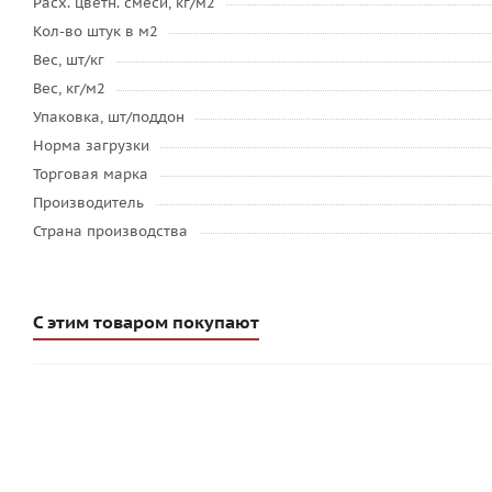
Расх. цветн. смеси, кг/м2
Кол-во штук в м2
Вес, шт/кг
Вес, кг/м2
Упаковка, шт/поддон
Норма загрузки
Торговая марка
Производитель
Страна производства
С этим товаром покупают