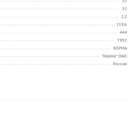
52
52
2.2
119,6
444
7992
КЕРМА
"Керма" ОАО
Россия