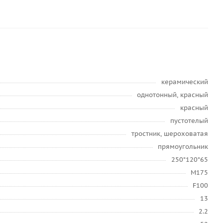
керамический
однотонный, красный
красный
пустотелый
тростник, шероховатая
прямоугольник
250*120*65
М175
F100
13
2.2