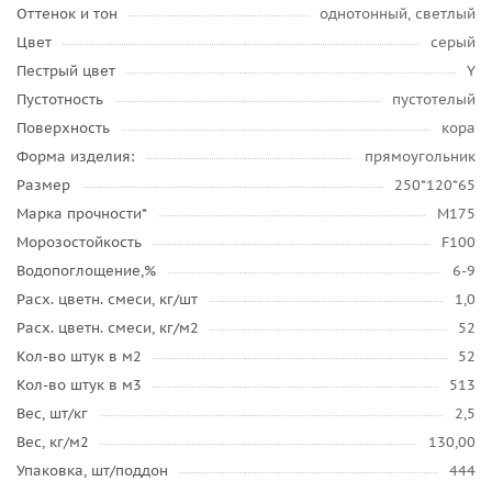
Оттенок и тон
однотонный, светлый
Цвет
серый
Пестрый цвет
Y
Пустотность
пустотелый
Поверхность
кора
Форма изделия:
прямоугольник
Размер
250*120*65
Марка прочности*
М175
Морозостойкость
F100
Водопоглощение,%
6-9
Расх. цветн. смеси, кг/шт
1,0
Расх. цветн. смеси, кг/м2
52
Кол-во штук в м2
52
Кол-во штук в м3
513
Вес, шт/кг
2,5
Вес, кг/м2
130,00
Упаковка, шт/поддон
444