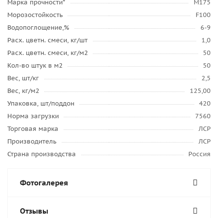
Марка прочности*
М175
Морозостойкость
F100
Водопоглощение,%
6-9
Расх. цветн. смеси, кг/шт
1,0
Расх. цветн. смеси, кг/м2
50
Кол-во штук в м2
50
Вес, шт/кг
2,5
Вес, кг/м2
125,00
Упаковка, шт/поддон
420
Норма загрузки
7560
Торговая марка
ЛСР
Производитель
ЛСР
Страна производства
Россия
Фотогалерея
Отзывы