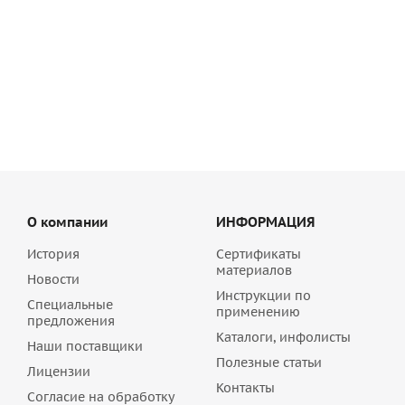
Цветной кладочный раствор Sievert (quick-mix) VK 01
антрацитово-серый 30 кг , арт. 72135
1 142.77
руб
/шт
О компании
ИНФОРМАЦИЯ
История
Сертификаты
материалов
Новости
Инструкции по
Специальные
применению
предложения
Каталоги, инфолисты
Наши поставщики
Полезные статьи
Лицензии
Контакты
Согласие на обработку