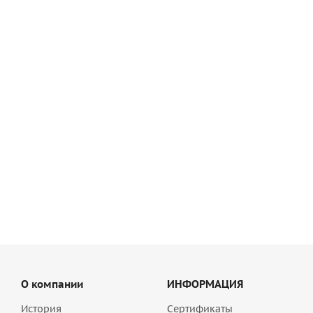
Цветной раствор для расшивки швов Основит Бриксейв
ХС30 песочный 071, 20 кг
1 179
руб
/шт
О компании
ИНФОРМАЦИЯ
История
Сертификаты