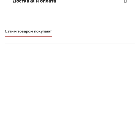
Доставка и оплата
С этим товаром покупают
Цветной кладочный раствор Стройбриг Кирпирок MC11 |
белый 010 | 25 кг
270
руб
/меш.