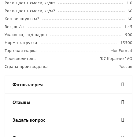
Расх. цветн. смеси, кг/шт
1.0
Расх. цветн. смеси, кг/м2
66
Кол-во штук в м2
66
Вес, шт/кг
1.45
Упаковка, шт/поддон
900
Норма загрузки
13500
Торговая марка
ModFormat
Производитель
"КС Керамик" АО
Страна производства
Россия
Фотогалерея
Отзывы
Задать вопрос