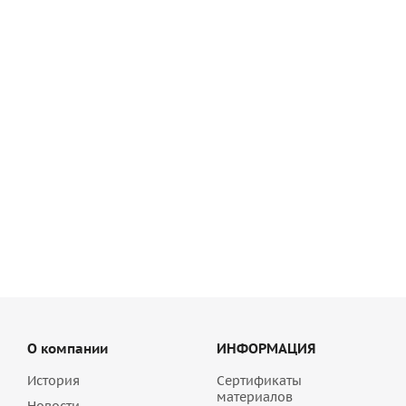
Цветной раствор для расшивки швов Основит Бриксейв
ХС30 песочный 071, 20 кг
1 179
руб
/шт
О компании
ИНФОРМАЦИЯ
История
Сертификаты
материалов