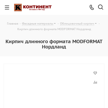
Главная
-
Фасадные материалы
-
Облицовочный кирпич
-
Кирпич длинного формата MODFORMAT Нордланд
Кирпич длинного формата MODFORMAT
Нордланд