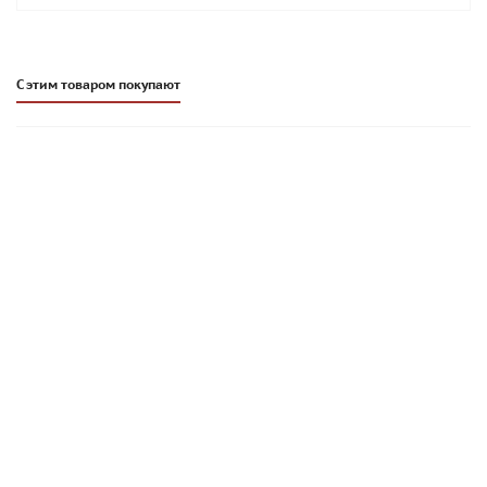
С этим товаром покупают
Цветной кладочный раствор Стройбриг Кирпирок MC11 |
белый 010 | 25 кг
270
руб
/меш.