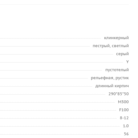
клинкерный
пестрый, светлый
серый
Y
пустотелый
рельефная, рустик
длинный кирпич
290*85*50
М300
F100
8-12
1.0
56