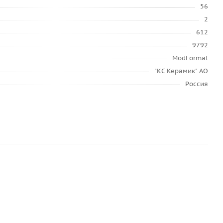
56
2
612
9792
ModFormat
"КС Керамик" АО
Россия