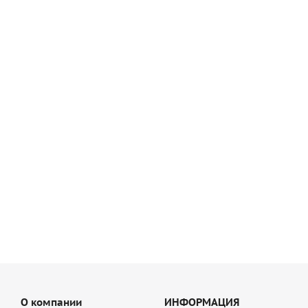
Цветной кладочный раствор Основит Брикформ МС11/1
светло-серый 021, 25 кг
912
руб
/шт
О компании
ИНФОРМАЦИЯ