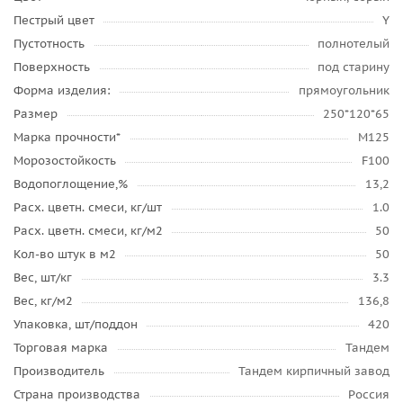
Пестрый цвет
Y
Пустотность
полнотелый
Поверхность
под старину
Форма изделия:
прямоугольник
Размер
250*120*65
Марка прочности*
М125
Морозостойкость
F100
Водопоглощение,%
13,2
Расх. цветн. смеси, кг/шт
1.0
Расх. цветн. смеси, кг/м2
50
Кол-во штук в м2
50
Вес, шт/кг
3.3
Вес, кг/м2
136,8
Упаковка, шт/поддон
420
Торговая марка
Тандем
Производитель
Тандем кирпичный завод
Страна производства
Россия