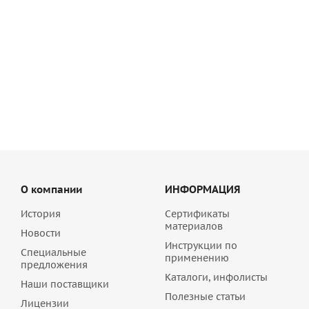
Блок четырехходовой вентиляционный Schiedel VENT
36/50 | 0,33 м | арт. 155597
1 129
руб
/шт
О компании
ИНФОРМАЦИЯ
История
Сертификаты
материалов
Новости
Инструкции по
Специальные
применению
предложения
Каталоги, инфолисты
Наши поставщики
Полезные статьи
Лицензии