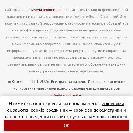
Сайт компании
www.kkontinent.ru
носит исключительно информационный
характер и ни при каких условиях не является публичной офертой. Для
получения актуальной информации о стоимости материалов обращайтесь
в наши офисы продаж. Содержимое сайта не представляет собой
юридически обязывающие предложения, а потому всю размещенную на
нем информацию следует понимать лишь как ознакомительную и
информационную. Фотографии, схемы, рисунки и другие изображения,
представленные на нем, использованы лишь в ознакомительных,
разьяснительных целях и не являются точным отображением внешних
или внутренних свойств настоящих изделий.
2026
1991
© Континент,
-
. Все права защищены. Полное или частичное
копирование материалов только с разрешения администратора
info@kkontinent.ru
Версия для печати
Нажмите на кнопку, если вы соглашаетесь с
условиями
обработки
cookie, cреди них — cookie Яндекс.Метрики и
данных о поведении на сайте, нужных нам для аналитики.
OK