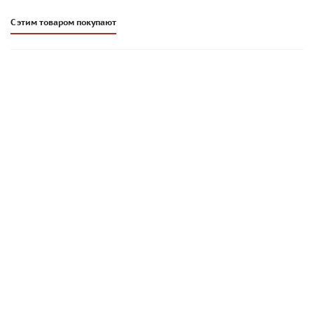
С этим товаром покупают
Штукатурка гипсовая Promix GH 031 белая
458
руб
/шт