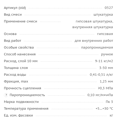
Артикул (old)
0527
Вид смеси
штукатурка
Применение смеси
гипсовая штукатурка,
внутренняя штукатурка
Основа
гипсовая
Вид работ
для внутренних работ
Особые свойства
паропроницаемая
Способ нанесения
ручное
Расход, слой 10 мм
9-11 кг/м2
Толщина слоя
3-50 мм
Расход воды
0,41-0,51 л/кг
Фракция, max
1,25 мм
Прочность сцепления
≥0,3 МПа
Паропроницаемость
0,10 мг/м•ч•Па
?
Марка подвижности
Пк 3
Температура применения
+5…+30 °C
Ед. изм. фасовки
кг