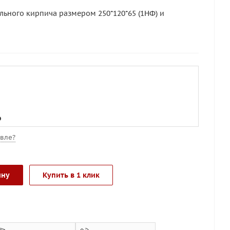
льного кирпича размером 250*120*65 (1НФ) и
о
вле?
ину
Купить в 1 клик