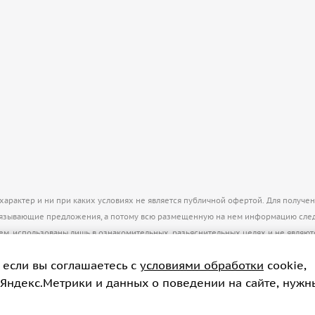
рактер и ни при каких условиях не является публичной офертой. Для получе
бязывающие предложения, а потому всю размещенную на нем информацию след
нем, использованы лишь в ознакомительных, разьяснительных целях и не явля
 если вы соглашаетесь с
условиями обработки
cookie,
пирование материалов только с разрешения администратора
info@kkontinent.ru
 Яндекс.Метрики и данных о поведении на сайте, нужн