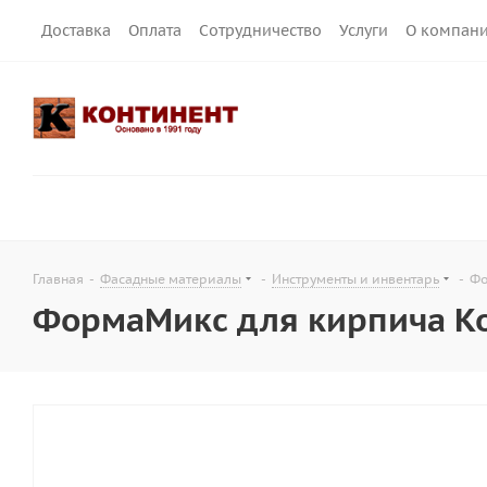
Доставка
Оплата
Сотрудничество
Услуги
О компан
Главная
-
Фасадные материалы
-
Инструменты и инвентарь
-
Фо
ФормаМикс для кирпича К