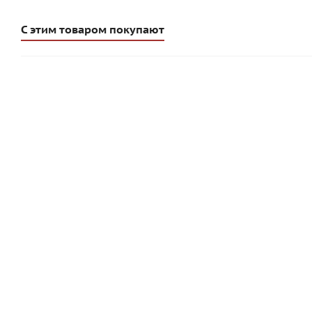
С этим товаром покупают
Уровень YTONG
Шпатель YTONG
Шлифовальна
Под заказ
Много
99
руб
/шт
950
р