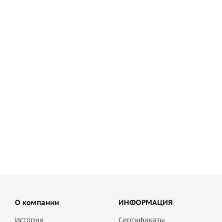
Армирующая щёлочестойкая сетка GWS, ячейка 4х4 мм
4 672
руб
/шт
О компании
ИНФОРМАЦИЯ
История
Сертификаты