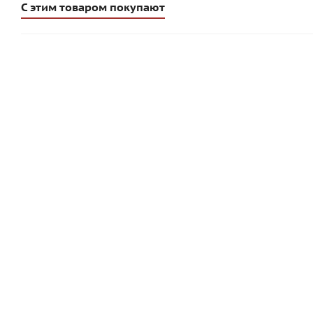
С этим товаром покупают
Профиль цокольный TP-SP 100 | 0,8 мм | 72556
Про
Много
729.10
руб
/шт