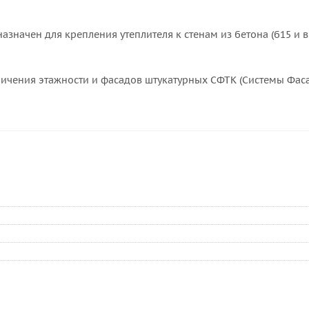
значен для крепления утеплителя к стенам из бетона (б15 и в
ничения этажности и фасадов штукатурных СФТК (Системы Фа