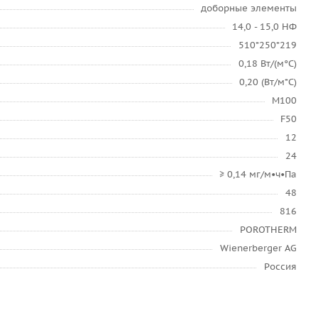
доборные элементы
14,0 - 15,0 НФ
510*250*219
0,18 Вт/(м°C)
0,20 (Вт/м*С)
М100
F50
12
24
≥ 0,14 мг/м•ч•Па
48
816
POROTHERM
Wienerberger AG
Россия