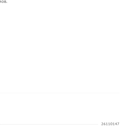
мов.
26110147