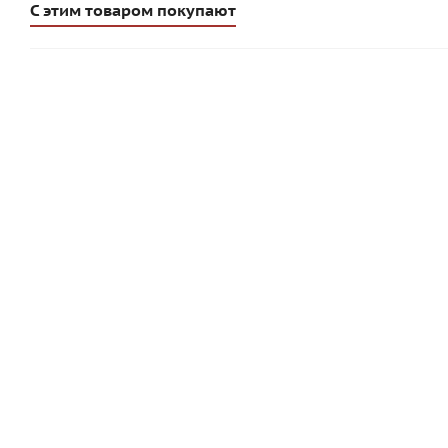
С этим товаром покупают
Porotherm 51 крупноформатный керамический поризо
Много
277.70
руб
/шт