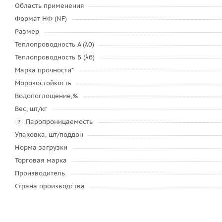
Область применения
Формат НФ (NF)
Размер
Теплопроводность А (λ0)
Теплопроводность Б (λб)
Марка прочности*
Морозостойкость
Водопоглощение,%
Вес, шт/кг
Паропроницаемость
?
Упаковка, шт/поддон
Норма загрузки
Торговая марка
Производитель
Страна производства