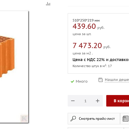
510*250*219 мм
439.60
руб.
цена за шт.
7 473.20
руб.
цена за м2 .
Цена с НДС 22% и доставк
2
Количество штук в м
: 17
Нашли деше
Много
В корз
Смотреть прайс-лист