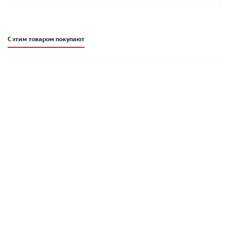
С этим товаром покупают
Бетонная тротуарная плитка BRAER Рассвет 60 мм, серия
"Старый город Ландхаус"
2 059
руб
/шт