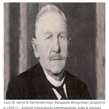
Сын Ф. Августа Хагемейстера Фридрих Вильгельм (родился
в 1859 г.) - второе поколение каменщиков, взял в аренду