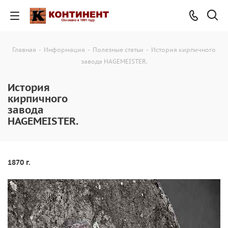
Главная
-
Информация
-
Полезные статьи
-
История кирпичного
завода HAGEMEISTER.
История
кирпичного
завода
HAGEMEISTER.
1870 г.