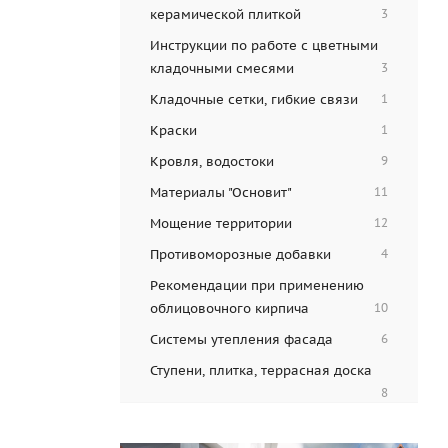
керамической плиткой
3
Инструкции по работе с цветными
кладочными смесями
3
Кладочные сетки, гибкие связи
1
Краски
1
Кровля, водостоки
9
Материалы "Основит"
11
Мощение территории
12
Противоморозные добавки
4
Рекомендации при применению
облицовочного кирпича
10
Системы утепления фасада
6
Ступени, плитка, террасная доска
8