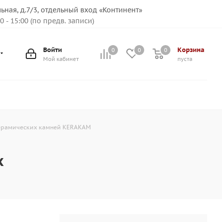
льная, д.7/3, отдельный вход «Континент»
00 - 15:00 (по предв. записи)
Войти
Корзина
0
0
0
Мой кабинет
пуста
керамических камней KERAKAM
х