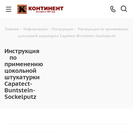
Главная
-
Информация
-
Инструкции
-
Инструкция по применению
цокольной штукатурки Capatect-Buntstein-Sockelputz
Инструкция
по
применению
цокольной
штукатурки
Capatect-
Buntstein-
Sockelputz