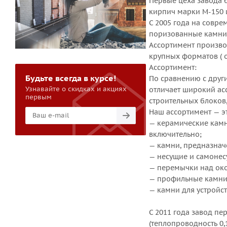
Первые цеха завода 
кирпич марки М-150 
С 2005 года на совр
поризованные камни 
Ассортимент произв
крупных форматов ( о
Ассортимент:
Будьте всегда в курсе!
По сравнению с друг
Узнавайте о скидках и акциях
отличает широкий а
первым
строительных блоков
Наш ассортимент — э
— керамические камн
включительно;
— камни, предназнач
— несущие и самонес
— перемычки над ок
— профильные камни 
— камни для устройс
С 2011 года завод п
(теплопроводность 0,1