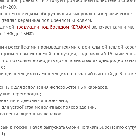
были построены в 1912 году и производили полнотелый строи
и М-200.
еменном немецком оборудовании выпускаются керамические
(теплая керамика) под брендом KERAKAM.
одимой
продукции под брендом KERAKAM
включает камни мал
т 1НФ до 15НФ).
ими российскими производителями строительной теплой керам
ссортимент выпускаемой продукции, содержащий 19 наименов
, что позволяет возводить дома полностью из однородного ма
то:
и для несущих и самонесущих стен зданий высотой до 9 этаж
енные для заполнения железобетонных каркасов;
ущие перегородки;
онными и дверными проемами;
для устройства монолитных поясов зданий;
тва вентиляционных каналов.
ервый в России начал выпускать блоки Kerakam SuperTermo с 
1).