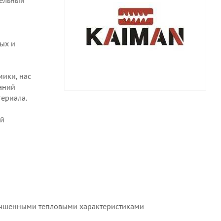
тельный
ых и
ики, нас
аний
териала.
ей
улучшенными тепловыми характеристиками