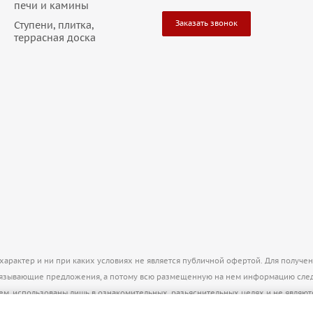
печи и камины
Заказать звонок
Ступени, плитка,
террасная доска
рактер и ни при каких условиях не является публичной офертой. Для получе
бязывающие предложения, а потому всю размещенную на нем информацию след
нем, использованы лишь в ознакомительных, разьяснительных целях и не явля