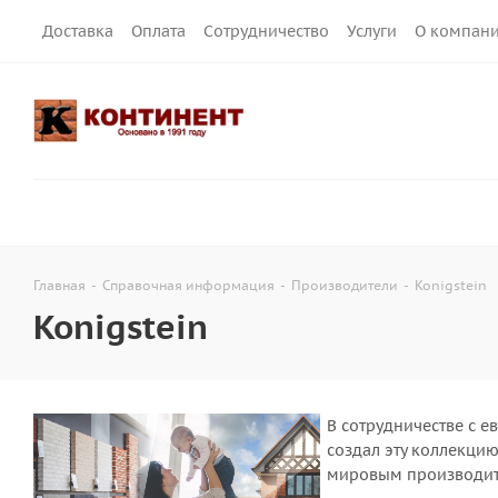
Доставка
Оплата
Сотрудничество
Услуги
О компан
Главная
-
Справочная информация
-
Производители
-
Konigstein
Konigstein
В сотрудничестве с 
создал эту коллекци
мировым производит